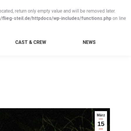
ated, return only empty value and will be removed later.
flieg-steil.de/httpdocs/wp-includes/functions.php
on line
CAST & CREW
NEWS
März
15