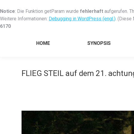
Notice
: Die Funktion getParam wurde
fehlerhaft
aufgerufen. Th
Weitere Informationen:
Debugging in WordPress (engl.)
. (Diese
6170
HOME
SYNOPSIS
FLIEG STEIL auf dem 21. achtung 