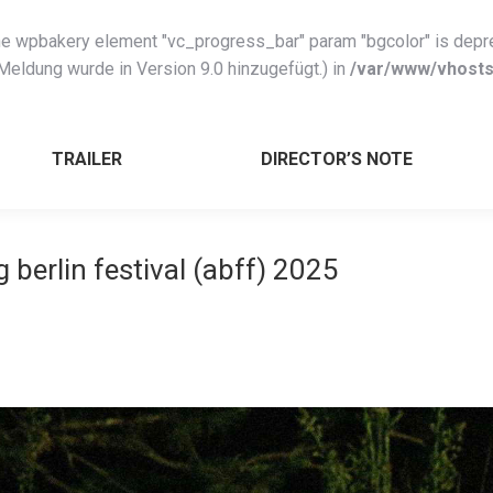
e wpbakery element "vc_progress_bar" param "bgcolor" is deprec
 Meldung wurde in Version 9.0 hinzugefügt.) in
/var/www/vhosts/
TRAILER
DIRECTOR’S NOTE
berlin festival (abff) 2025